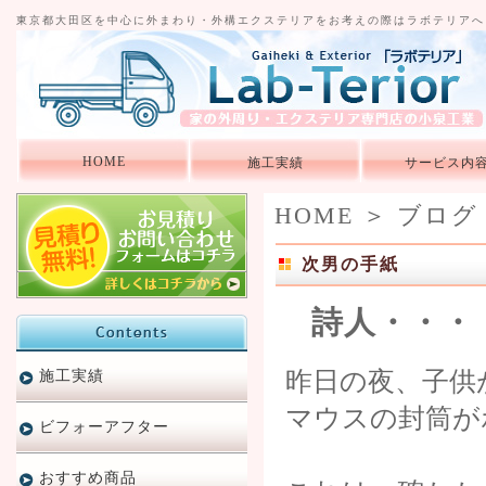
東京都大田区を中心に外まわり・外構エクステリアをお考えの際はラボテリアへ
HOME
施工実績
サービス内
HOME
＞
ブログ
次男の手紙
詩人・・・
昨日の夜、子供
施工実績
マウスの封筒が
ビフォーアフター
おすすめ商品