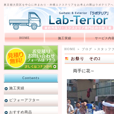
東京都大田区を中心に外まわり・外構エクステリアをお考えの際はラボテリアへ
HOME
施工実績
サービス内
HOME
＞
ブログ
＞
スタッフ
お祭り その2
両手に花～
施工実績
ビフォーアフター
おすすめ商品