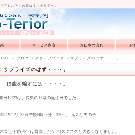
テリアをお考えの際はラボテリアへ。
実績
サービス内容
お仕事の流れ
お
OME
＞
ブログ
＞
スタッフブログ
＞サプライズのはず・・・。
サプライズのはず・・・。
15歳を騙すには・・・・。
昨日12/23は、長男の15歳の誕生日でした。
1994年12月23日午後5時28分 3300g 元気な男の子。
大病もせず(今年は盲腸したケド)スクスクと大きくなりました。