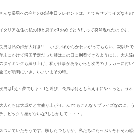
そんな長男への今年のお誕生日プレゼントは、とてもサプライズなもの
イタリア在住の私の姉と息子が｢おめでとう!!｣って突然現れたのです。
長男は私の姉が大好き!! 小さい頃からかわいがってもらい、親以外
年末にかけて帰国予定だった姉はこの日に到着できるようにし、大人達
のタイミングも練り上げ、私が仕事があるからと次男のサッカーに付いて
全てが順調にいき、いよいよその時。
次男は｢え～夢でしょ～｣と叫び、長男は何とも言えずにや～っと。うれ
大人たちは大成功と大盛り上がり。ん?でもこんなサプライズなのに、
チ、ビックリ感がないな?もしかして・・・。
気づいていたそうです。騙したつもりが、私たちにたっぷりそわそわ感