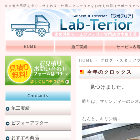
東京都大田区を中心に外まわり・外構エクステリアをお考えの際はラボテリアへ
HOME
施工実績
サービス内
HOME
＞
ブログ
＞
スタッフ
今年のクロックス
見つけました。
昨年は、マリンディーのレオ
施工実績
なんと、キリン柄～
ビフォーアフター
おすすめ商品