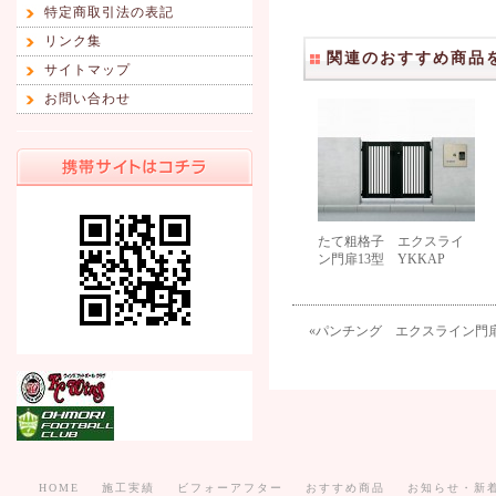
特定商取引法の表記
リンク集
関連のおすすめ商品
サイトマップ
お問い合わせ
たて粗格子 エクスライ
ン門扉13型 YKKAP
«
パンチング エクスライン門扉
HOME
施工実績
ビフォーアフター
おすすめ商品
お知らせ・新