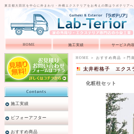
東京都大田区を中心に外まわり・外構エクステリアをお考えの際はラボテリアへ
HOME
施工実績
サービス内
HOME
＞
おすすめ商品
＞
門
太井桁格子 エクスラ
化粧柱セット
施工実績
ビフォーアフター
おすすめ商品