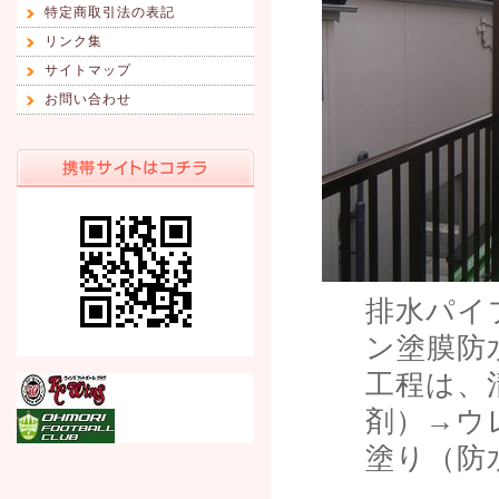
特定商取引法の表記
リンク集
サイトマップ
お問い合わせ
排水パイ
ン塗膜防
工程は、
剤）→ウ
塗り（防