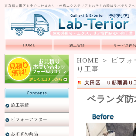
東京都大田区を中心に外まわり・外構エクステリアをお考えの際はラボテリアへ
HOME
施工実績
サービス内
HOME
＞
ビフォ
り工事
大田区 Ｕ邸雨漏り
ベランダ防
施工実績
ビフォーアフター
おすすめ商品